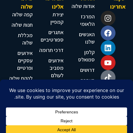
אחרינו
אודות שלוה
אלינו
שלוה
יצירת
קפה שלוה
המרכז
קמפיין
הלאומי
חנות שלוה
אתגרים
האנשים
מכללת
ספורטיביים
שלנו
שלוה
דרכי תרומה
קלמן
אירועים
סמואלס
אירועים
עסקיים
מסביב
ופרטיים
דרושים
לעולם
להקת שלוה
הצהרת
ביקור
נגישות
צרו קשר
בשלוה
טלפון:
026519555
אימייל:
info@shalva.org