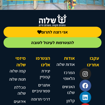
אני רוצה לתרום
להצטרפות לעיגול לטובה
עקבו
אודות
הצטרפו
מיזמי
אחרינו
אודות שלוה
אלינו
שלוה
יצירת
קפה שלוה
המרכז
קמפיין
הלאומי
חנות שלוה
אתגרים
האנשים
מכללת
ספורטיביים
שלנו
שלוה
דרכי תרומה
קלמן
אירועים