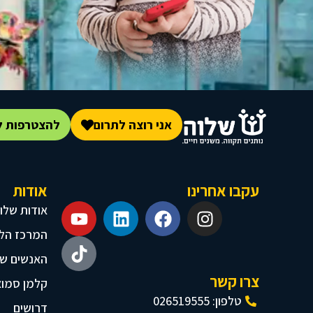
אני רוצה לתרום
להצטרפות ל
עקבו אחרינו
אודות
אודות שלו
המרכז הלא
האנשים של
צרו קשר
קלמן סמו
טלפון: 026519555
דרושים