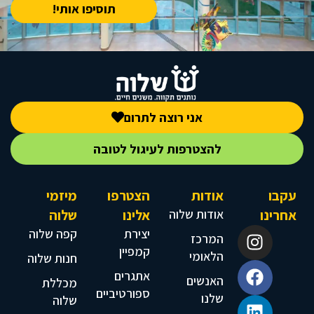
תוסיפו אותי!
אני רוצה לתרום
להצטרפות לעיגול לטובה
עקבו
אודות
הצטרפו
מיזמי
אחרינו
אודות שלוה
אלינו
שלוה
יצירת
קפה שלוה
המרכז
קמפיין
הלאומי
חנות שלוה
אתגרים
האנשים
מכללת
ספורטיביים
שלנו
שלוה