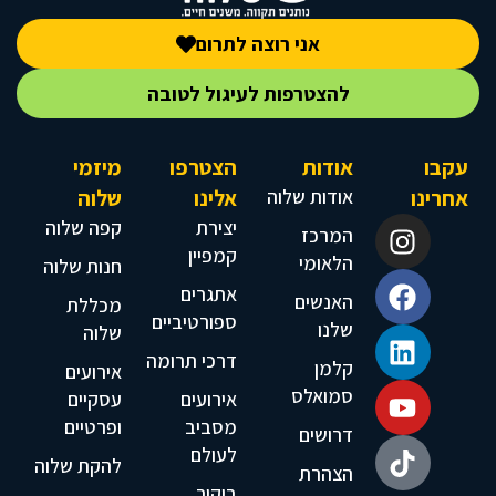
אני רוצה לתרום
להצטרפות לעיגול לטובה
אודות
הצטרפו
מיזמי
אודות שלוה
אלינו
שלוה
יצירת
קפה שלוה
המרכז
קמפיין
הלאומי
חנות שלוה
אתגרים
האנשים
מכללת
ספורטיביים
שלנו
שלוה
דרכי תרומה
קלמן
אירועים
סמואלס
אירועים
עסקיים
מסביב
ופרטיים
דרושים
לעולם
להקת שלוה
הצהרת
ביקור