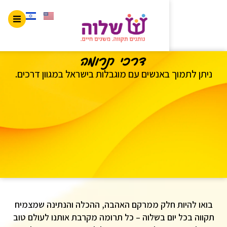
לתוכן
דרכי תרומה
באנשים עם מוגבלות בישראל במגוון דרכים.
חלק ממרקם האהבה, ההכלה והנתינה שמצמיח
ם בשלוה – כל תרומה מקרבת אותנו לעולם טוב